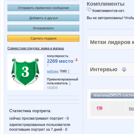
Комплименты
Отправить приватное сообщение
Комплиментов нет.
Вы не авторизованы! Чтоб
Добавить в друзья
Игнорировать
Сделать подарок
Метки лидеров
Совместная покупка: мама и малыш
популярность:
-1
2269 место
↓
Интервью
рейтинг
7080
?
Привилегированный
пользователь
3
уровня
marisna290575 состо
Но
Статистика портрета:
сейчас просматривают портрет - 0
зарегистрированные пользователи
посетившие портрет за 7 дней - 0