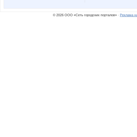
androlena
anela20
© 2026 ООО «Сеть городских порталов» ·
Реклама н
confessa*
dayton
julia0802
kisa-mo
lisa-olisa
madonn
perez-olga
pers