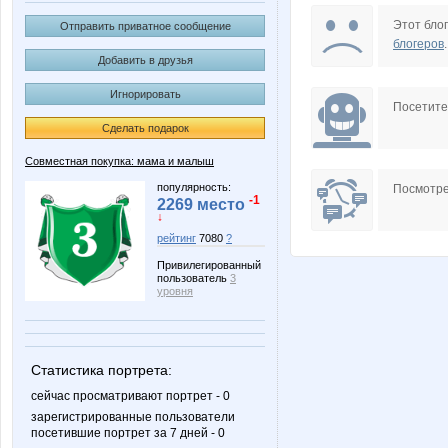
CTE4KuH
Daya
Этот блог
Отправить приватное сообщение
блогеров
.
Добавить в друзья
Игнорировать
LanaNN
Lonza
Посетит
Сделать подарок
Совместная покупка: мама и малыш
Nata30
Natalya
популярность:
Посмотре
-1
2269 место
↓
рейтинг
7080
?
Привилегированный
OlkaRum
Olushka
пользователь
3
уровня
Taisiya
Valletta
Статистика портрета:
сейчас просматривают портрет - 0
зарегистрированные пользователи
посетившие портрет за 7 дней - 0