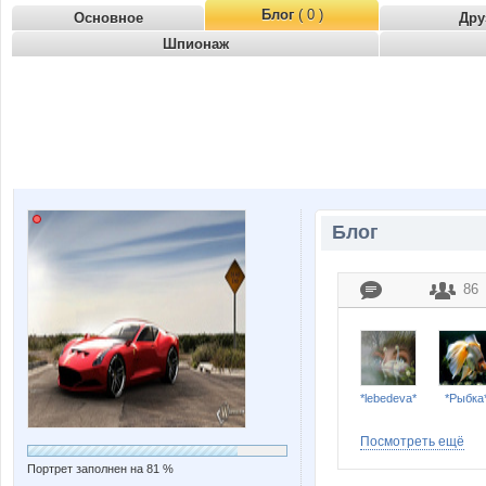
Блог
( 0 )
Основное
Дру
Шпионаж
Блог
86
*lebedeva*
*Рыбка
Посмотреть ещё
Портрет заполнен на 81 %